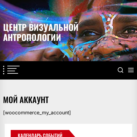
Перейти
к
содержимому
ЦЕНТР ВИЗУАЛЬНОЙ
АНТРОПОЛОГИИ
МОЙ АККАУНТ
[woocommerce_my_account]
КАЛЕНДАРЬ СОБЫТИЙ