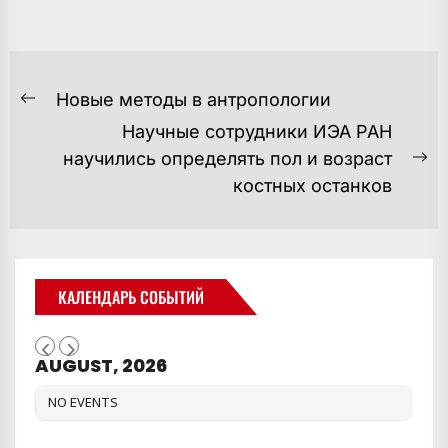
НАВИГАЦИЯ
Новые методы в антропологии
Предыдущая
ПО
Научные сотрудники ИЭА РАН
запись:
ЗАПИСЯМ
научились определять пол и возраст
С
костных останков
за
КАЛЕНДАРЬ СОБЫТИЙ
AUGUST, 2026
NO EVENTS